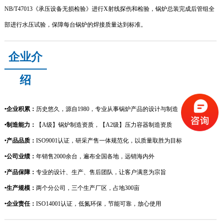
NB/T47013
《承压设备无损检验》进行
X
射线探伤和检验，锅炉总装完成后管组全
部进行水压试验，保障每台锅炉的焊接质量达到标准。
企业介
绍
•
企业积累：
历史悠久，源自
1980
，专业从事锅炉产品的设计与制造
•
制造能力：
【
A
级】锅炉制造资质，【
A2
级】压力容器制造资质
•
产品品质：
ISO9001
认证，研采产售一体规范化，以质量取胜为目标
•
公司业绩：
年销售
2000
余台，遍布全国各地，远销海内外
•
产品保障：
专业的设计、生产、售后团队，让客户满意为宗旨
•
生产规模：
两个分公司，三个生产厂区，占地
300
亩
•
企业责任：
ISO14001
认证，低氮环保，节能可靠，放心使用