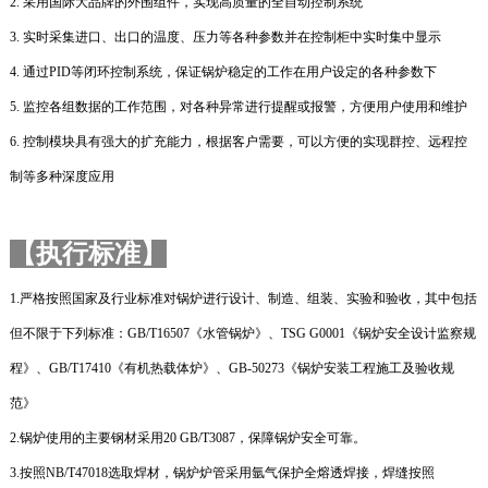
2.
采用国际大品牌的外围组件，实现高质量的全自动控制系统
3.
实时采集进口、出口的温度、压力等各种参数并在控制柜中实时集中显示
4.
通过
PID
等闭环控制系统，保证锅炉稳定的工作在用户设定的各种参数下
5.
监控各组数据的工作范围，对各种异常进行提醒或报警，方便用户使用和维护
6.
控制模块具有强大的扩充能力，根据客户需要，可以方便的实现群控、远程控
制等多种深度应用
【执行标准】
1.
严格按照国家及行业标准对锅炉进行设计、制造、组装、实验和验收，其中包括
但不限于下列标准：
GB/T16507
《水管锅炉》、
TSG G0001
《锅炉安全设计监察规
程》、
GB/T17410
《有机热载体炉》、
GB-50273
《锅炉安装工程施工及验收规
范》
2.
锅炉使用的主要钢材采用
20 GB/T3087
，保障锅炉安全可靠。
3.
按照
NB/T47018
选取焊材，锅炉炉管采用氩气保护全熔透焊接，焊缝按照