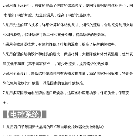
2.
采用微正压运行，有效的提高了炉膛的燃烧强度，使同容量锅炉的体积更小，同
时消除了锅炉炉膛、烟道的漏风，提高了锅炉的热效率。
3.
采用先进的
EDA
技术，详细计算炉体结构尺寸、烟气的流速，合理充分利用火焰
和烟气换热，保证锅炉可靠工作和充分冷却，提高锅炉的热效率。
4.
采用高效冷凝技术，有效的降低了排烟的温度，提高了锅炉的热效率。
5.
采用合理的结构设计和优良的耐火、保温材料，大幅降低炉体外表温度，使外表
温度低于
50
度（高于国家标准），减少热流失，提高锅炉的热效率。
6.
采用全新设计，降低燃料燃烧时的有害物质排放量，满足国家环保标准，特别是
降低氮氧化物的排放量，满足国家的低氮排放标准。
7.
采用多家国际知名品牌的进口燃烧器，适应各种应用场景，保证质量，保证安
全。
【电控系统】
1.
采用西门子等国际大品牌的
PLC
等自动化控制器做为控制核心